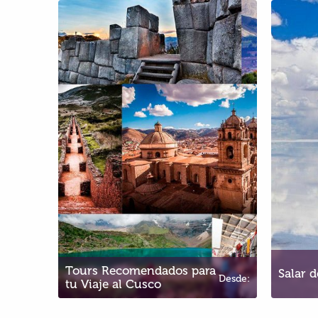
A –
Tours Recomendados para
Sa
tu Viaje al Cusco
Desde:
Tours Recomendados para
Salar 
Desde:
$49
tu Viaje al Cusco