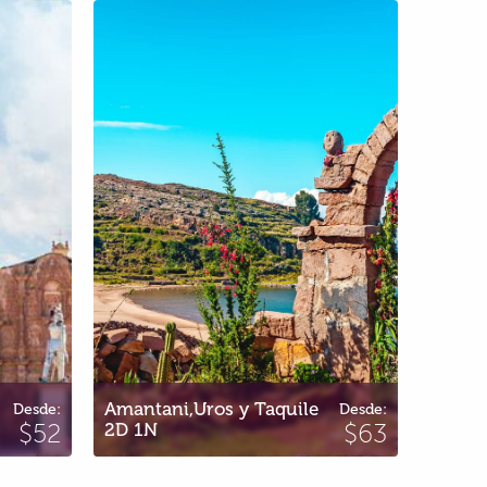
Amantani,Uros y Taquile
Is
2D 1N
Amantani,Uros y Taquile
Islas 
Desde:
Desde:
$52
2D 1N
$63
Taquil