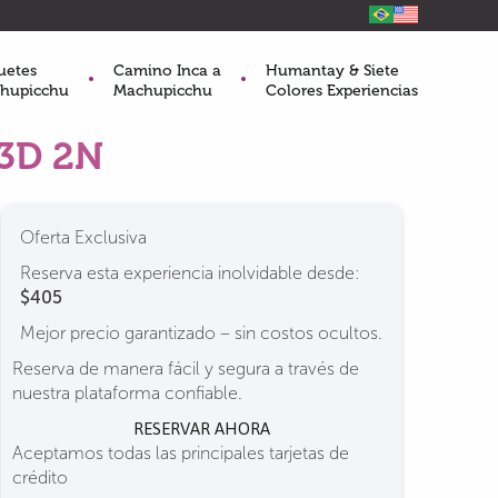
OG
INICIO
ACERCA DE NOSOTROS
CONSULTA RÁPIDA
uetes
Camino Inca a
Humantay & Siete
hupicchu
Machupicchu
Colores Experiencias
3D 2N
Oferta Exclusiva
Reserva esta experiencia inolvidable desde:
$405
Mejor precio garantizado – sin costos ocultos.
Reserva de manera fácil y segura a través de
nuestra plataforma confiable.
RESERVAR AHORA
Aceptamos todas las principales tarjetas de
crédito