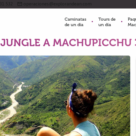
31 532
mail_outline
operaciones@explorandean.com
BL
Caminatas
Tours de
Paq
de un día
un día
Mac
 JUNGLE A MACHUPICCHU 