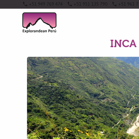
phone
+51 949 769 474
phone
+51 951 135 790
phone
+51 961 7
INCA