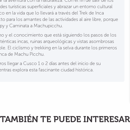
la aventura con la naturaleza. Con el fin de salir de los
es turísticas superficiales y abrazar un entorno cultural
ico en la vida que lo llevará a través del Trek de Inca
o para los amantes de las actividades al aire libre, porque
nopy y Caminata a Machupicchu.
rno y el conocimiento que está siguiendo los pasos de los
ténticas incas, ruinas arqueológicas y vistas asombrosas
e. El ciclismo y trekking en la selva durante los primeros
d inca de Machu Picchu.
s llegar a Cusco 1 o 2 días antes del inicio de su
ntras explora esta fascinante ciudad histórica.
TAMBIÉN TE PUEDE INTERESAR