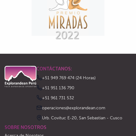
CONTÁCTANOS:
+51 949 769 474 (24 Horas)
‪+51 951 136 790‬
‪+51 961 731 532‬
operaciones@explorandean.com
Urb. Covituc E-20, San Sebastian - Cusco
SOBRE NOSOTROS
Acerca de Nosotros