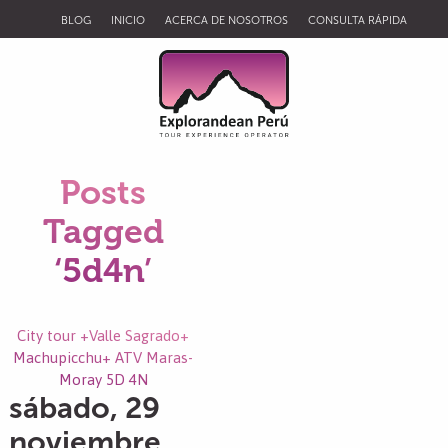
BLOG
INICIO
ACERCA DE NOSOTROS
CONSULTA RÁPIDA
Posts
Tagged
‘5d4n’
City tour +Valle Sagrado+
Machupicchu+ ATV Maras-
Moray 5D 4N
sábado, 29
noviembre,