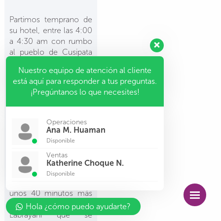
Partimos temprano de
su hotel, entre las 4:00
a 4:30 am con rumbo
al pueblo de Cusipata
con un
Nuestro equipo de atención al cliente
tiempo de viaje de 1h
está aquí para responder a tus preguntas.
30 min. donde
¡Pregúntanos lo que necesites!
desayunamos. Luego
nos desplazamos en
nuestro vehículo por
Operaciones
la ruta de Checacupe,
Ana M. Huaman
pasaremos por las
Disponible
impresionantes
Ventas
construcciones de
Katherine Choque N.
Inkacancha en la
Disponible
comunidad de Osefina,
unos 40 minutos más
llegamos hasta abra de
Hola ¿cómo puedo ayudarte?
Labrayani que se