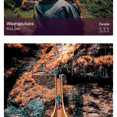
Waqrapukara
Desde:
$33
FULL DAY
Ponte Inca de Q’eshwachaka