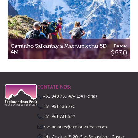
Caminho Salkantay a Machupicchu 5D
Desde:
4N
$530
CONTATE-NOS:
+51 949 769 474 (24 Horas)
‪+51 951 136 790‬
‪+51 961 731 532‬
operaciones@explorandean.com
Urb. Covituc E-20, San Sebastian - Cusco