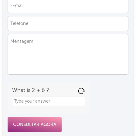
What is 2 + 6 ?
Answer
for
2
+
6