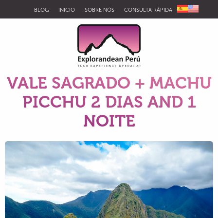
BLOG
INICIO
SOBRE NÓS
CONSULTA RÁPIDA
VALE SAGRADO + MACHU
PICCHU 2 DIAS AND 1
NOITE