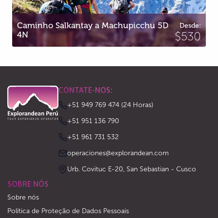
Desde:
Inca Jungle para Machupicchu 3D 2N
$405
CONTATE-NOS:
+51 949 769 474 (24 Horas)
‪+51 951 136 790‬
‪+51 961 731 532‬
operaciones@explorandean.com
Urb. Covituc E-20, San Sebastian - Cusco
SOBRE NÓS
Sobre nós
Política de Proteção de Dados Pessoais