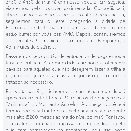
3h30 e 4h30 da manhã em nosso veículo. Em seguida,
viajaremos pela rodovia pavimentada Cusco-Sicuani,
atravessando o vale ao sul de Cusco até Checacupe. Lá,
seguiremos para o leste, chegando à cidade de
Pitumarca, onde tomaremos um café da manhã em
estilo buffet por volta das 7h40. Depois, continuaremos
de carro até a Comunidade Camponesa de Pampachiri, a
45 minutos de distância.
Passaremos pelo portão de entrada, onde pagaremos a
taxa de entrada. A comunidade camponesa oferecerá
cavalos para aqueles que não desejarem fazer a trilha a
pé, e nosso guia nos ajudará a negociar o preço com o
tratador, se necessário.
Por volta das 9h, iniciaremos a caminhada, que durará
aproximadamente 1 hora e 30 minutos até chegarmos à
“Vinicunca”, ou Montanha Arco-Íris. Ao chegar, você terá
tempo livre para tirar fotos e explorar a área até o ponto
mais alto (5200 metros acima do nível do mar). Por favor,
esteja atento para não ultrapassar o tempo indicado pelo
guia para permanecer na montanha, pois isso pode