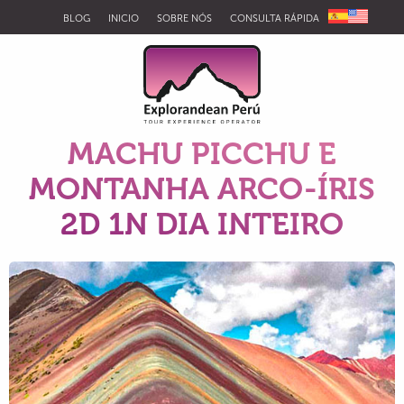
BLOG
INICIO
SOBRE NÓS
CONSULTA RÁPIDA
MACHU PICCHU E
MONTANHA ARCO-ÍRIS
2D 1N DIA INTEIRO